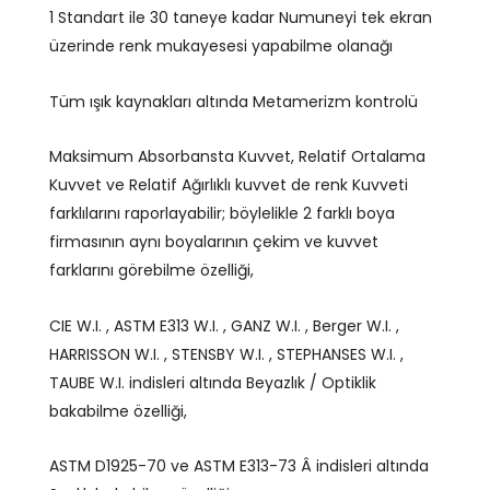
1 Standart ile 30 taneye kadar Numuneyi tek ekran
üzerinde renk mukayesesi yapabilme olanağı
Tüm ışık kaynakları altında Metamerizm kontrolü
Maksimum Absorbansta Kuvvet, Relatif Ortalama
Kuvvet ve Relatif Ağırlıklı kuvvet de renk Kuvveti
farklılarını raporlayabilir; böylelikle 2 farklı boya
firmasının aynı boyalarının çekim ve kuvvet
farklarını görebilme özelliği,
CIE W.I. , ASTM E313 W.I. , GANZ W.I. , Berger W.I. ,
HARRISSON W.I. , STENSBY W.I. , STEPHANSES W.I. ,
TAUBE W.I. indisleri altında Beyazlık / Optiklik
bakabilme özelliği,
ASTM D1925-70 ve ASTM E313-73 Â indisleri altında