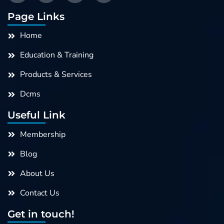
c
n
s
u
e
k
t
t
Page Links
b
e
a
u
o
d
g
b
Home
o
i
r
e
k
n
a
Education & Training
m
Products & Services
Dcms
Useful Link
Membership
Blog
About Us
Contact Us
Get in touch!