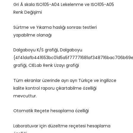
Gri Â skala ISO105-A04 Lekelenme ve ISO105-A05
Renk Değişimi
Sürtme ve Yıkama haslığı sonrası testleri
yapabilme olanağı
Dalgaboyu K/S grafiği, Dalgaboyu
{4f41dafb441653bc01d5a5f77771681af348716bac706b69
grafiği, CIELab Renk Uzayı grafiği
Tüm ekranlar üzerinde ayrı ayrı Türkçe ve ingilizce
kalite kontrol raporu çıkartabilme özelliği
mevcuttur.
Otomatik Reçete hesaplama özelliği
Laboratuvar için düzeltme reçetesi hesaplama