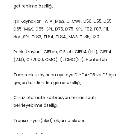
getirebilme özelliği,
Işık Kaynakları : A, A_M&S, C, CWF, D50, D55, D65,
D65_M&S, D65_SPL, D75, D75_SPL, F02, F07, F11,
Hor_SPL, TL83, TL84, TL84_M&S, TL85, U30
Renk Uzayları : CIELab, CIELch, CIE94 (1:1:1), CIE94
(2:1:1), CIE2000, CMC(1:1), CMC(2:1), HunterLab
Tüm renk uzaylarına ayrı ayrı DL-DA-DB ve DE için
geçer/kalır limitleri girme özelliği,
Cihaz otomatik kalibrasyon tekrarı saati
belirleyebilme özelliği,
Transmisyon(Likid) ölçümü ekranı