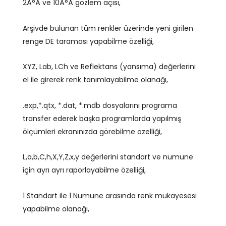
2Â°Â ve 10Â°Â gözlem açısı,
Arşivde bulunan tüm renkler üzerinde yeni girilen
renge DE taraması yapabilme özelliği,
XYZ, Lab, LCh ve Reflektans (yansıma) değerlerini
el ile girerek renk tanımlayabilme olanağı,
.exp,*.qtx, *.dat, *.mdb dosyalarını programa
transfer ederek başka programlarda yapılmış
ölçümleri ekranınızda görebilme özelliği,
L,a,b,C,h,X,Y,Z,x,y değerlerini standart ve numune
için ayrı ayrı raporlayabilme özelliği,
1 Standart ile 1 Numune arasında renk mukayesesi
yapabilme olanağı,