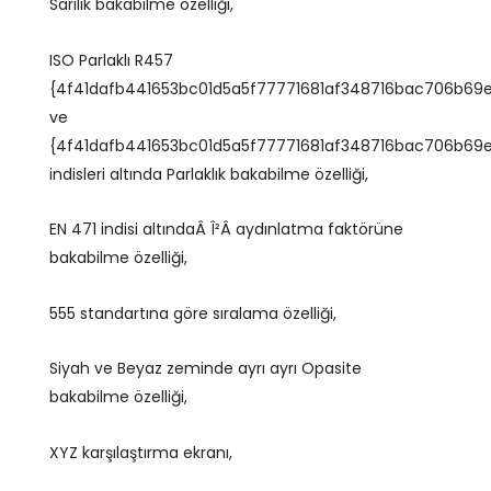
Sarılık bakabilme özelliği,
ISO Parlaklı R457
{4f41dafb441653bc01d5a5f77771681af348716bac706b69
ve
{4f41dafb441653bc01d5a5f77771681af348716bac706b69
indisleri altında Parlaklık bakabilme özelliği,
EN 471 indisi altındaÂ Î²Â aydınlatma faktörüne
bakabilme özelliği,
555 standartına göre sıralama özelliği,
Siyah ve Beyaz zeminde ayrı ayrı Opasite
bakabilme özelliği,
XYZ karşılaştırma ekranı,